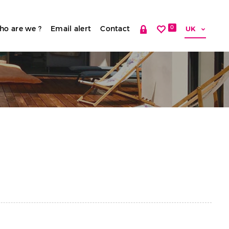
ho are we ?
Email alert
Contact
0