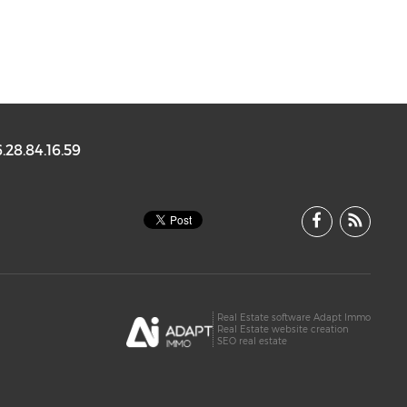
.28.84.16.59
Real Estate software Adapt Immo
Real Estate website creation
SEO real estate