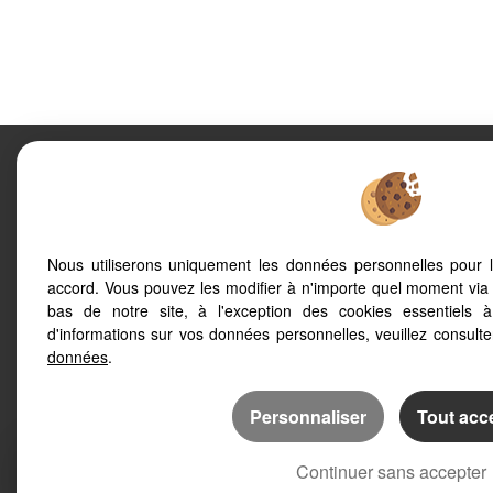
1001 CLÉS.COM
383 chemin de capel
34160
SAI
Legal Notice
Data protection policy
Manage cookies
Our Fee
Nous utiliserons uniquement les données personnelles pour 
accord. Vous pouvez les modifier à n'importe quel moment via 
bas de notre site, à l'exception des cookies essentiels 
d'informations sur vos données personnelles, veuillez consult
données
.
To offer you a permanent reading comfort, from yo
site automatically adapts to different types of scre
Personnaliser
Tout acc
Continuer sans accepter