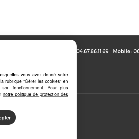
NT JEAN DE CORNIES
Phone :
04.67.86.11.69
Mobile :
06
 Schedule
Owner Extranet
lesquelles vous avez donné votre
la rubrique "Gérer les cookies" en
à son fonctionnement. Pour plus
er
notre politique de protection des
ur PC, tablet or smartphone, our
ens
epter