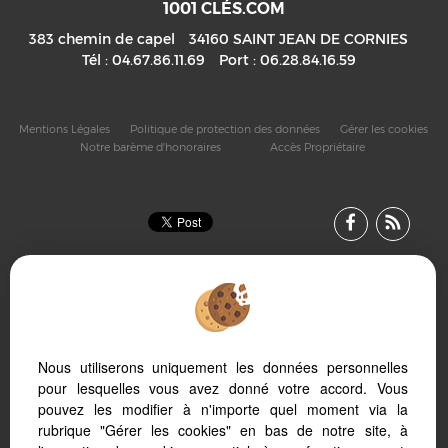
1001 CLÉS.COM
383 chemin de capel
34160
SAINT JEAN DE CORNIES
Tél :
04.67.86.11.69
Port :
06.28.84.16.59
Mentions Légales
Politique de protection des données
Gérer les cookies
Notre barème d'honoraires
Accès Propriétaire
Nous utiliserons uniquement les données personnelles
Afin de vous offrir un confort de lecture permanent, depuis
pour lesquelles vous avez donné votre accord. Vous
votre PC, votre tablette ou votre smartphone, notre site
pouvez les modifier à n'importe quel moment via la
s’adapte automatiquement aux différents types d'écrans
rubrique "Gérer les cookies" en bas de notre site, à