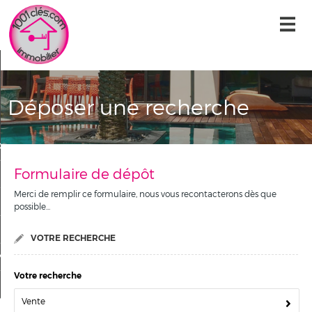
Accueil
Nos offres
Déposer une recherche
Nos services
Qui sommes-nous ?
Formulaire de dépôt
Alerte-email
Merci de remplir ce formulaire, nous vous recontacterons dès que
Contact
possible...
Mon compte
VOTRE RECHERCHE
a sélection
0
Votre recherche
Vente