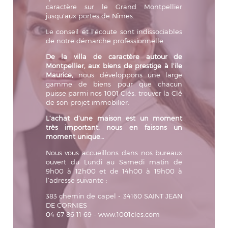
caractère sur le Grand Montpellier
jusqu’aux portes de Nîmes.
Le conseil et l’écoute sont indissociables
de notre démarche professionnelle.
De la villa de caractère autour de
Montpellier, aux biens de prestige à l’ile
Maurice,
nous développons une large
gamme de biens pour que chacun
puisse parmi nos 1001 Clés, trouver la Clé
de son projet immobilier.
L’achat d’une maison est un moment
très important, nous en faisons un
moment unique…
Nous vous accueillons dans nos bureaux
ouvert du Lundi au Samedi matin de
9h00 à 12h00 et de 14h00 à 19h00 à
l’adresse suivante :
383 chemin de capel - 34160 SAINT JEAN
DE CORNIES
04 67 86 11 69 – www.1001cles.com