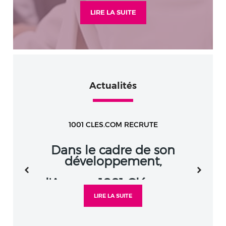
LIRE LA SUITE
Actualités
1001 CLES.COM RECRUTE
Dans le cadre de son
développement,
l'Agence 1001 Clés.com
recrute de nouveaux
LIRE LA SUITE
collaborateurs:
NEGOCIATEUR