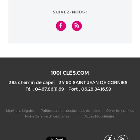
IMMOBILIER
CONFIRME (H/F)
SUIVEZ-NOUS !
1001 CLÉS.COM
383 chemin de capel
34160
SAINT JEAN DE CORNIES
Tél :
04.67.86.11.69
Port :
06.28.84.16.59
Mentions Légales
Politique de protection des données
Gérer les cookies
Notre barème d'honoraires
Accès Propriétaire