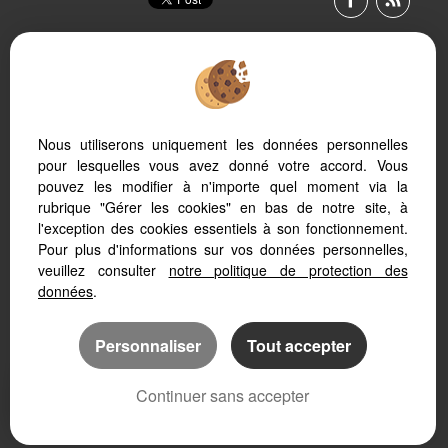
Nous utiliserons uniquement les données personnelles
Afin de vous offrir un confort de lecture permanent, depuis
pour lesquelles vous avez donné votre accord. Vous
votre PC, votre tablette ou votre smartphone, notre site
pouvez les modifier à n'importe quel moment via la
s’adapte automatiquement aux différents types d'écrans
rubrique "Gérer les cookies" en bas de notre site, à
l'exception des cookies essentiels à son fonctionnement.
Pour plus d'informations sur vos données personnelles,
veuillez consulter
notre politique de protection des
données
.
Logiciel immobilier
Création site internet immobilier
Référencement immobilier
Personnaliser
Tout accepter
Continuer sans accepter