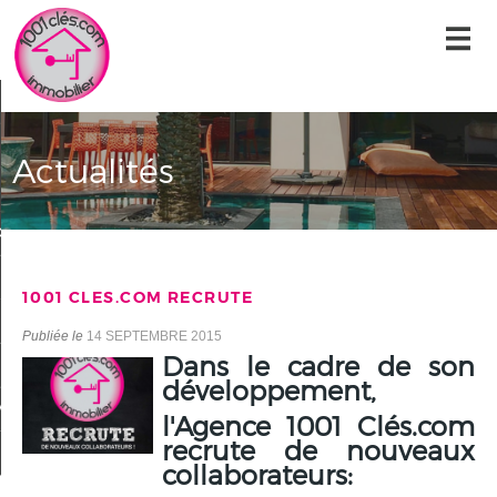
Accueil
Nos offres
Actualités
Nos services
Qui sommes-nous ?
Alerte-email
1001 CLES.COM RECRUTE
Contact
Publiée le
14 SEPTEMBRE 2015
Dans le cadre de son
Mon compte
développement,
a sélection
0
l'Agence 1001 Clés.com
recrute de nouveaux
collaborateurs: